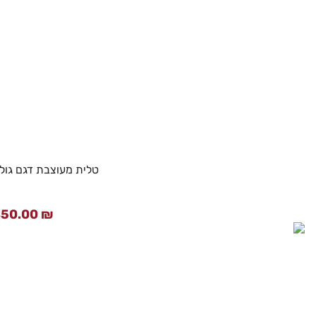
טלית מעוצבת דגם גולן
850.00
₪