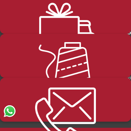
החזרות-והחלפות
שליחה
קטגוריות מוצרים
מידע כללי
שבת
דף הבית
חגים
הסיפור שלנו
טליתות תפילין ותפידניות
ההזמנות שלי
משלוחים ותנאי הספקה
סידורים ומחזורים ותהילים
מדיניות האתר
פרוכות
הזמנות והחזרות
שונות
הצהרת נגישות
שלמה שרירא 30 א.ת מעלות. ת.ד. 21520
אודותינו
שלח לנו דוא"ל:
goorrojh@gmail.com
או התקשרו אלינו: 049977662 או 0546718266