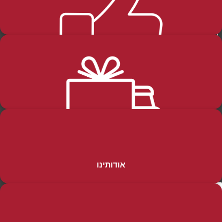
בלוג
החזרות-והחלפות
שליחה
קטגוריות מוצרים
מידע כללי
שבת
דף הבית
חגים
הסיפור שלנו
טליתות תפילין ותפידניות
ההזמנות שלי
סידורים ומחזורים ותהילים
מדיניות האתר
משלוחים ותנאי הספקה
אודותינו
פרוכות
הזמנות והחזרות
שונות
הצהרת נגישות
שלמה שרירא 30 א.ת מעלות. ת.ד. 21520