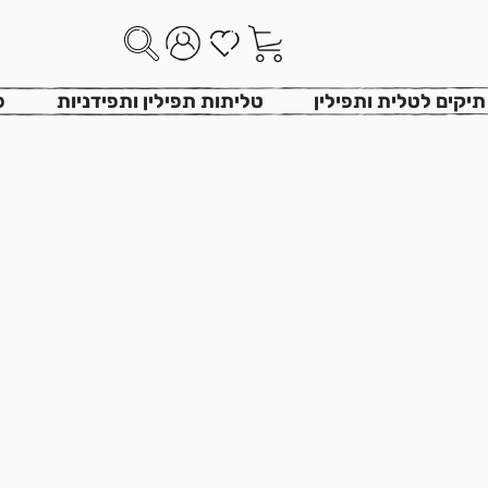
רונית גור
>
מוצרים
>
מעיל לספר תורה זריחה בהיר חגים RGT-078
תיקים לטלית ותפילין
טליתות תפילין ותפידניות
פ