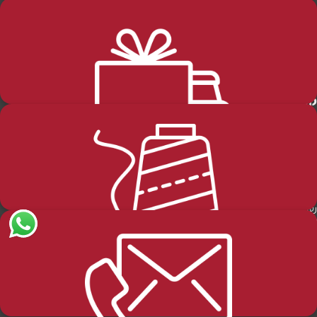
החזרות-והחלפות
שליחה
קטגוריות מוצרים
מידע כללי
שבת
דף הבית
חגים
הסיפור שלנו
טליתות תפילין ותפידניות
ההזמנות שלי
משלוחים ותנאי הספקה
סידורים ומחזורים ותהילים
מדיניות האתר
פרוכות
הזמנות והחזרות
שונות
הצהרת נגישות
שלמה שרירא 30 א.ת מעלות. ת.ד. 21520
אודותינו
שלח לנו דוא"ל:
goorrojh@gmail.com
או התקשרו אלינו: 049977662 או 0546718266