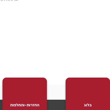
בלוג
החזרות-והחלפות