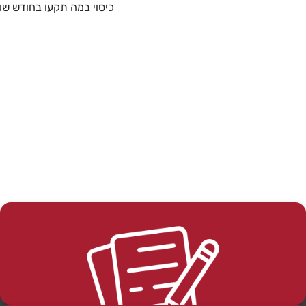
כיסוי במה תקעו בחודש שופר -003