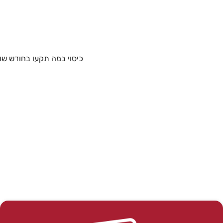
כיסוי במה תקעו בחודש שופר -003