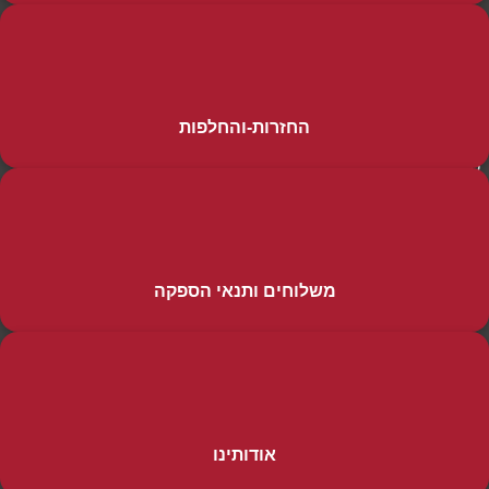
החזרות-והחלפות
שליחה
משלוחים ותנאי הספקה
קטגוריות מוצרים
מידע כללי
שבת
דף הבית
חגים
הסיפור שלנו
טליתות תפילין ותפידניות
ההזמנות שלי
סידורים ומחזורים ותהילים
מדיניות האתר
אודותינו
פרוכות
הזמנות והחזרות
שונות
הצהרת נגישות